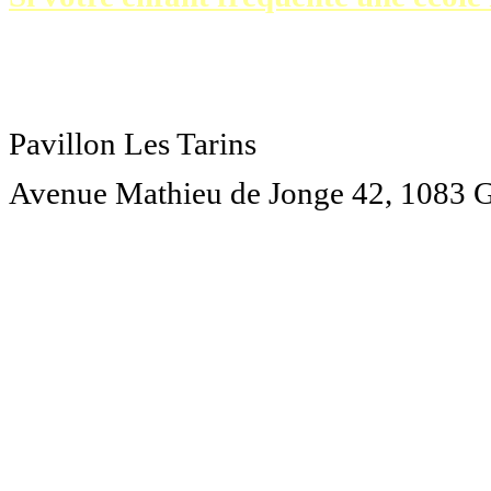
Où
?
Pavillon Les Tarins
Avenue Mathieu de Jonge 42, 1083 
Prix
?
de 2.5 ans à 15 ans
Habitants de G
= 52 € par 
Prix par enfant