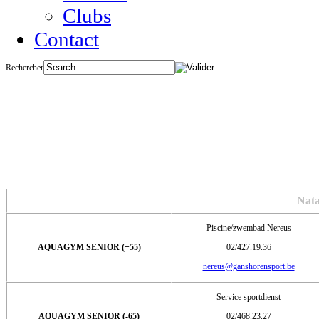
Clubs
Contact
Rechercher
WATERSPORTEN 
Nat
Piscine/zwembad Nereus
AQUAGYM SENIOR (+55)
02/427.19.36
nereus@ganshorensport.be
Service sportdienst
AQUAGYM SENIOR (-65)
02/468.23.27