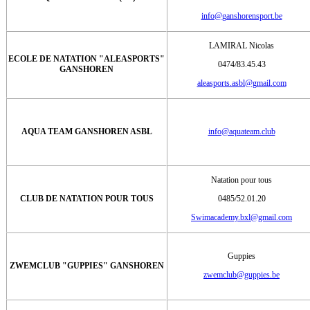
info@ganshorensport.be
LAMIRAL Nicolas
ECOLE DE NATATION "ALEASPORTS"
0474/83.45.43
GANSHOREN
aleasports.asbl@gmail.com
AQUA TEAM GANSHOREN ASBL
info@aquateam.club
Natation pour tous
CLUB DE NATATION POUR TOUS
0485/52.01.20
Swimacademy.bxl@gmail.com
Guppies
ZWEMCLUB "GUPPIES" GANSHOREN
zwemclub@guppies.be