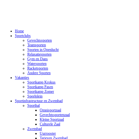
Home
Sportclubs
Gevechtssporten
Teamsporten
Sporten in Openlucht
Relaxatiesporten
Gym en Dans
Watersporten
Racketsporten
Andere Sporten
Vakanties
Sportkamp Krokus
Sportkamp Pasen
Sportkamp Zomer
Speelplein
Sportinfrastructuur en Zwembad
Sporthal
Omnisportzaal
Gevechtssportenzaal
Kleine Sportzaal
Culturele Zaal
Zwembad
Uurrooster
Tarieven Zwembad