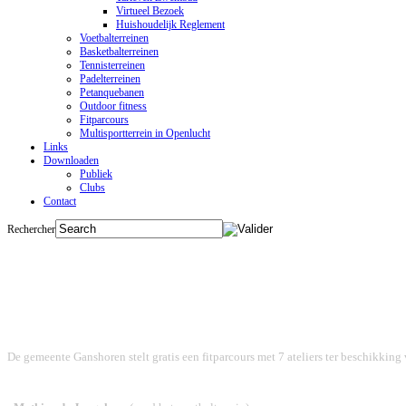
Virtueel Bezoek
Huishoudelijk Reglement
Voetbalterreinen
Basketbalterreinen
Tennisterreinen
Padelterreinen
Petanquebanen
Outdoor fitness
Fitparcours
Multisportterrein in Openlucht
Links
Downloaden
Publiek
Clubs
Contact
Rechercher
De gemeente Ganshoren stelt gratis een fitparcours met 7 ateliers ter beschikking